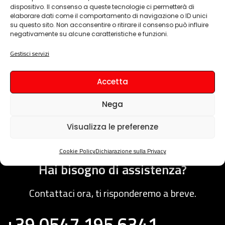
dispositivo. Il consenso a queste tecnologie ci permetterà di
Ci affidiamo solo a corriere espresso per garantire una
elaborare dati come il comportamento di navigazione o ID unici
su questo sito. Non acconsentire o ritirare il consenso può influire
consegna veloce e sicura
negativamente su alcune caratteristiche e funzioni.
Gestisci servizi
Nessun vincolo contrattuale
Con Gigainlab non hai vincoli contrattuali di permanenza
Accetta
minima, gli apparati sono tuoi già da subito. Nessuna
Nega
portabilità verso operatore.
Visualizza le preferenze
Cookie Policy
Dichiarazione sulla Privacy
Hai bisogno di assistenza?
Contattaci ora, ti risponderemo a breve.
+39 0547 195 6341