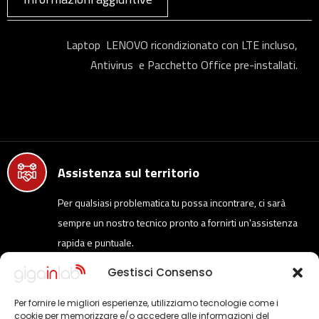
Laptop LENOVO ricondizionato con LTE incluso,
Antivirus e Pacchetto Office pre-installati.
Assistenza sul territorio
Per qualsiasi problematica tu possa incontrare, ci sarà
sempre un nostro tecnico pronto a fornirti un'assistenza
rapida e puntuale.
Gestisci Consenso
Consegne con corriere express in tutta
Per fornire le migliori esperienze, utilizziamo tecnologie come i
Italia
cookie per memorizzare e/o accedere alle informazioni del