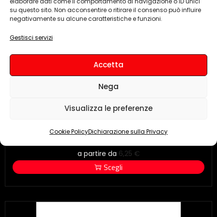
elaborare dati come il comportamento di navigazione o ID unici
su questo sito. Non acconsentire o ritirare il consenso può influire
negativamente su alcune caratteristiche e funzioni.
Gestisci servizi
Accetta
Nega
Visualizza le preferenze
Cookie Policy
Dichiarazione sulla Privacy
Mini computer
a partire da
6,25
€
Scegli