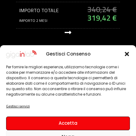
340,24
€
IMPORTO TOTALE
319,42
€
IMPORTO 2 MESI
FAQ
Hai domande sui nostri prodotti o servizi?
Gestisci Consenso
Per fornire le migliori esperienze, utilizziamo tecnologie come i
cookie per memorizzare e/o accedere alle informazioni del
dispositivo. Il consenso a queste tecnologie ci permetterà di
elaborare dati come il comportamento di navigazione o ID unici
Assistenza sul territorio
su questo sito. Non acconsentire o ritirare il consenso può influire
negativamente su alcune caratteristiche e funzioni.
Per qualsiasi problematica tu possa incontrare, ci sarà
Gestisci servizi
sempre un nostro tecnico pronto a fornirti un'assistenza
rapida e puntuale.
Accetta
Consegne con corriere express in tutta