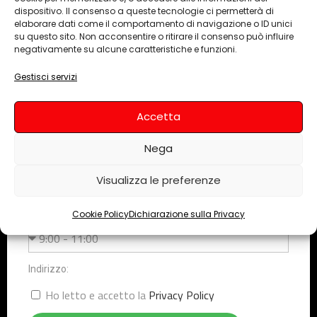
preventivo personalizzato.
dispositivo. Il consenso a queste tecnologie ci permetterà di
elaborare dati come il comportamento di navigazione o ID unici
su questo sito. Non acconsentire o ritirare il consenso può influire
negativamente su alcune caratteristiche e funzioni.
Nome e cognome
Gestisci servizi
Email
Accetta
Nega
Telefono
Visualizza le preferenze
Cookie Policy
Dichiarazione sulla Privacy
Indicaci la fascia oraria in cui vuoi essere contattato
Indirizzo:
Ho letto e accetto la
Privacy Policy