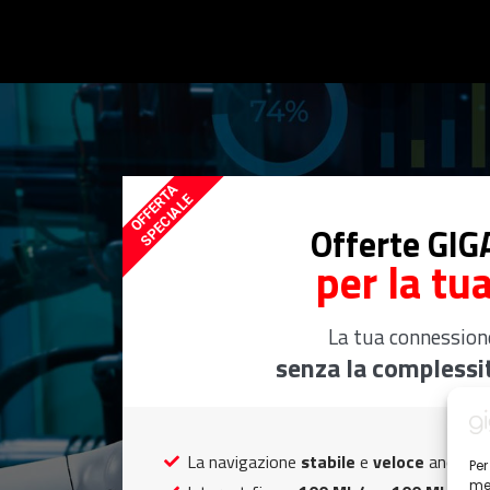
OFFERTA
SPECIALE
Offerte GI
per la tu
La tua connession
senza la complessit
La navigazione
stabile
e
veloce
anche ne
Per
mem