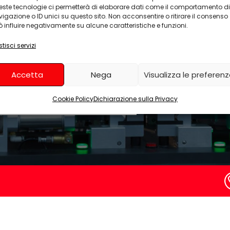
unque
ste tecnologie ci permetterà di elaborare dati come il comportamento di
uropa
igazione o ID unici su questo sito. Non acconsentire o ritirare il consenso
 influire negativamente su alcune caratteristiche e funzioni.
stazioni
tisci servizi
27,53€
Accetta
Nega
Visualizza le preferen
a
al mese
Cookie Policy
Dichiarazione sulla Privacy