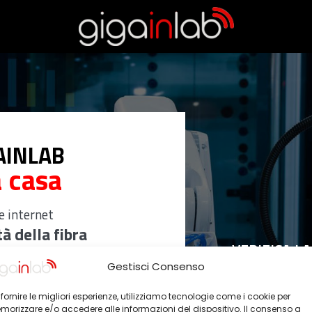
GAINLAB
a casa
e internet
à della fibra
VERIFICA L
Gestisci Consenso
lle zone meno raggiungibili
 fornire le migliori esperienze, utilizziamo tecnologie come i cookie per
orizzare e/o accedere alle informazioni del dispositivo. Il consenso a