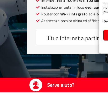
Internet fino a
100 Mb/s
o
100 Mb/s
ov
que
Installazione router in loco
ovunque in E
nav
può
Router con
Wi-Fi integrato
ad
alte pre
Assistenza tecnica vicina ed affidabile
Ges
Il tuo internet a partire d
Serve aiuto?