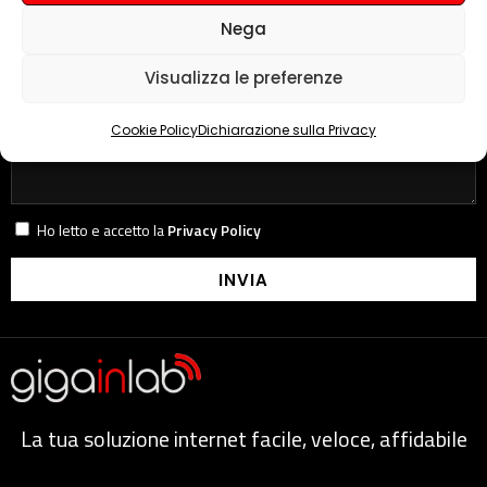
Di quale informazione hai bisogno?
Nega
Casa
Ufficio
Imbarcazioni
Camper
Luoghi remoti
Industria 4.0
Assistenza tecnica
Visualizza le preferenze
Assistenza acquisti
Cookie Policy
Dichiarazione sulla Privacy
Ho letto e accetto la
Privacy Policy
INVIA
La tua soluzione internet facile, veloce, affidabile