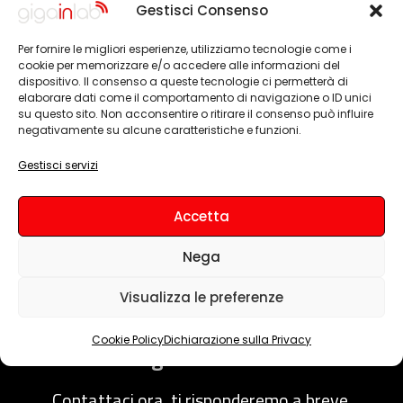
Gestisci Consenso
Consegne con corriere express in tutta
Italia
Per fornire le migliori esperienze, utilizziamo tecnologie come i
cookie per memorizzare e/o accedere alle informazioni del
Ci affidiamo solo a corriere espresso per garantire una
dispositivo. Il consenso a queste tecnologie ci permetterà di
elaborare dati come il comportamento di navigazione o ID unici
consegna veloce e sicura
su questo sito. Non acconsentire o ritirare il consenso può influire
negativamente su alcune caratteristiche e funzioni.
Nessun vincolo contrattuale
Gestisci servizi
Con Gigainlab non hai vincoli contrattuali di permanenza
Accetta
minima, gli apparati sono tuoi già da subito. Nessuna
portabilità verso operatore.
Nega
Visualizza le preferenze
Cookie Policy
Dichiarazione sulla Privacy
Hai bisogno di assistenza?
Contattaci ora, ti risponderemo a breve.